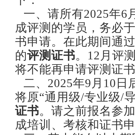
一、请所有
2025
年
6
成评测的学员，务必
书申请。在此期间通
的
评测证书
。
12
月评
将不能再申请评测证
二、
2025
年
9
月
10
日
将原“通用级
/
专业级
/
导
证书
。请之前报名参
成培训、考核和证书